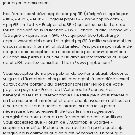
jour et/ou modifications.
Nos forums sont développés par phpBB (désigné ci-après par
« ils », « eux », « leur », « logiciel phpBB », « www.phpbb.com »,
« phpBB Limited », « Équipes phpBB ») qui est un script libre de
forum, déclaré sous la licence «
GNU General Public License v2
»
(désigné ci-après par « GPL ») et qui peut être téléchargé
depuis
www.phpbb.com
. Le logiciel phpBB facilite seulement les
discussions sur Internet. phpBB Limited n’est pas responsable de
ce que nous acceptons ou n’acceptons pas comme contenu
ou conduite permis. Pour de plus amples informations au sujet
de phpBB, veuillez consulter :
https://www.phpbb.com/
.
Vous acceptez de ne pas publier de contenu abusif, obscène,
vulgaire, diffamatoire, choquant, menaçant, à caractère sexuel
ou tout autre contenu qui peut transgresser les lois de votre
pays, du pays où « Forum de L'Automobile Sportive » est
hébergé ou les lois internationales. Le faire peut vous mener à
un bannissement immédiat et permanent, avec une notification
à votre fournisseur d’accès à Internet si nous le jugeons
nécessaire. Les adresses IP de tous les messages sont
enregistrées pour aider au renforcement de ces conditions.
Vous acceptez que « Forum de L'Automobile Sportive »
supprime, modifie, déplace ou verrouille n’importe quel sujet
lorsque nous estimons que cela est nécessaire. En tant que