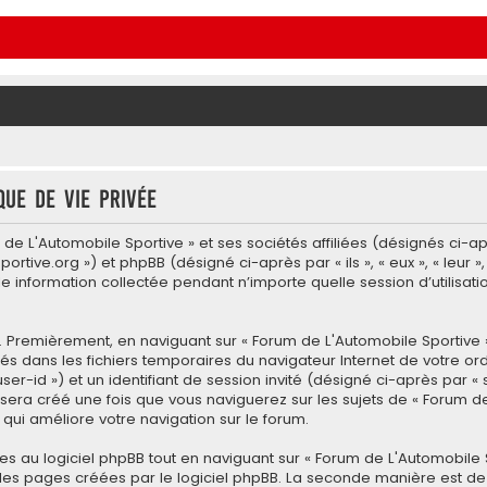
que de vie privée
e L'Automobile Sportive » et ses sociétés affiliées (désignés ci-aprè
ortive.org ») et phpBB (désigné ci-après par « ils », « eux », « leur 
elle information collectée pendant n’importe quelle session d’utilisa
 Premièrement, en naviguant sur « Forum de L'Automobile Sportive »
argés dans les fichiers temporaires du navigateur Internet de votre 
 user-id ») et un identifiant de session invité (désigné ci-après par
sera créé une fois que vous naviguerez sur les sujets de « Forum de 
e qui améliore votre navigation sur le forum.
au logiciel phpBB tout en naviguant sur « Forum de L'Automobile S
les pages créées par le logiciel phpBB. La seconde manière est de