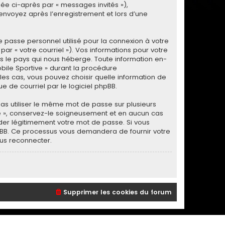
gnée ci-après par « messages invités »),
envoyez après l’enregistrement et lors d’une
e passe personnel utilisé pour la connexion à votre
r « votre courriel »). Vos informations pour votre
s le pays qui nous héberge. Toute information en-
bile Sportive » durant la procédure
 les cas, vous pouvez choisir quelle information de
e de courriel par le logiciel phpBB.
as utiliser le même mot de passe sur plusieurs
ve », conservez-le soigneusement et en aucun cas
der légitimement votre mot de passe. Si vous
phpBB. Ce processus vous demandera de fournir votre
ous reconnecter.
Supprimer les cookies du forum