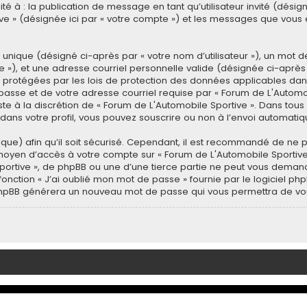
ité à : la publication de message en tant qu’utilisateur invité (dési
ive » (désignée ici par « votre compte ») et les messages que vous 
nique (désigné ci-après par « votre nom d’utilisateur »), un mot d
), et une adresse courriel personnelle valide (désignée ci-après pa
t protégées par les lois de protection des données applicables dan
 passe et de votre adresse courriel requise par « Forum de L'Automo
este à la discrétion de « Forum de L'Automobile Sportive ». Dans tous
ans votre profil, vous pouvez souscrire ou non à l’envoi automatiqu
ue) afin qu’il soit sécurisé. Cependant, il est recommandé de ne p
le moyen d’accès à votre compte sur « Forum de L'Automobile Sporti
Sportive », de phpBB ou une d’une tierce partie ne peut vous deman
 fonction « J’ai oublié mon mot de passe » fournie par le logiciel 
ciel phpBB générera un nouveau mot de passe qui vous permettra de v