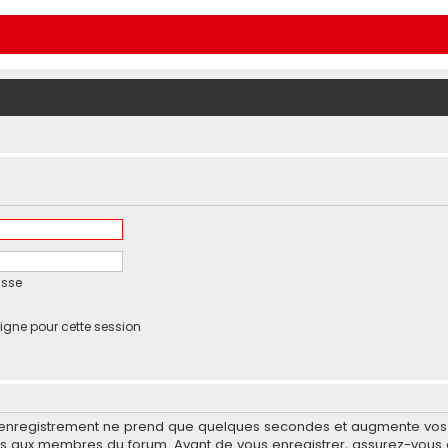
asse
igne pour cette session
’enregistrement ne prend que quelques secondes et augmente vos po
 aux membres du forum. Avant de vous enregistrer, assurez-vous d