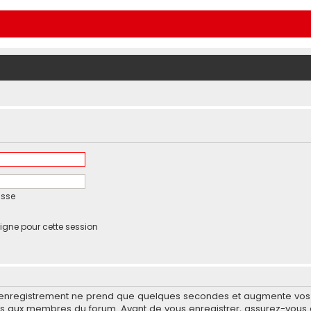
asse
igne pour cette session
’enregistrement ne prend que quelques secondes et augmente vos po
 aux membres du forum. Avant de vous enregistrer, assurez-vous d