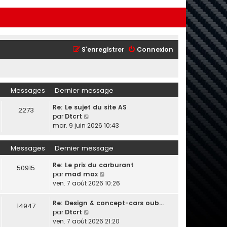
S’enregistrer
Connexion
Messages
Dernier message
Re: Le sujet du site AS
2273
V
par
Dtcrt
o
mar. 9 juin 2026 10:43
i
r
Messages
Dernier message
l
e
Re: Le prix du carburant
50915
d
V
par
mad max
e
o
ven. 7 août 2026 10:26
r
i
n
r
Re: Design & concept-cars oub…
14947
i
l
V
par
Dtcrt
e
e
o
ven. 7 août 2026 21:20
r