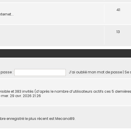
41
ternet...
13
 passe :
J’ai oublié mon mot de passe
|
Se 
invisible et 383 invités (d’après le nombre d’utilisateurs actifs ces 5 dernièr
le mer. 29 avr. 2026 21:26
 enregistré le plus récent est
Mecano89
.