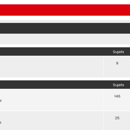
Sujets
9
Sujets
146
ir
25
s