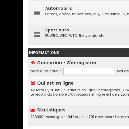
Automobilia
Photos, vidéos, miniatures, jeux, livres, films, TV, In
Sport auto
F1, WRC, WEC, WTC, Rallye raid, etc.
INFORMATIONS
Connexion
•
S’enregistrer
Nom d’utilisateur :
Mot de
Qui est en ligne
Au total il y a
385
utilisateurs en ligne : 2 enregistrés, 0 
Le record du nombre d’utilisateurs en ligne est de
2125
, 
Statistiques
238390
messages •
1042
sujets •
791
membres • Le membre