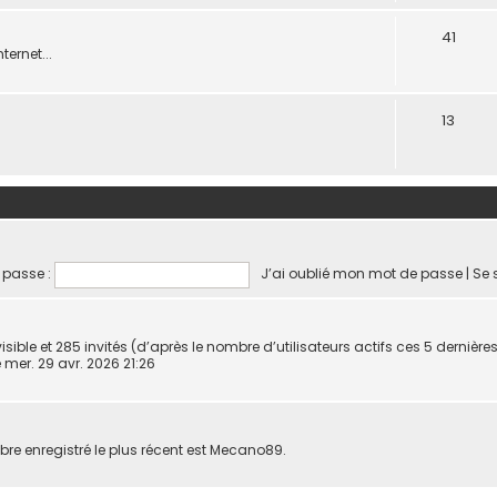
41
ternet...
13
 passe :
J’ai oublié mon mot de passe
|
Se 
invisible et 285 invités (d’après le nombre d’utilisateurs actifs ces 5 dernièr
le mer. 29 avr. 2026 21:26
 enregistré le plus récent est
Mecano89
.