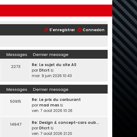
S’enregistrer
Connexion
Messages
Dernier message
Re: Le sujet du site AS
2273
V
par
Dtcrt
o
mar. 9 juin 2026 10:43
i
r
Messages
Dernier message
l
e
Re: Le prix du carburant
50915
d
V
par
mad max
e
o
ven. 7 août 2026 10:26
r
i
n
r
Re: Design & concept-cars oub…
14947
i
l
V
par
Dtcrt
e
e
o
ven. 7 août 2026 21:20
r