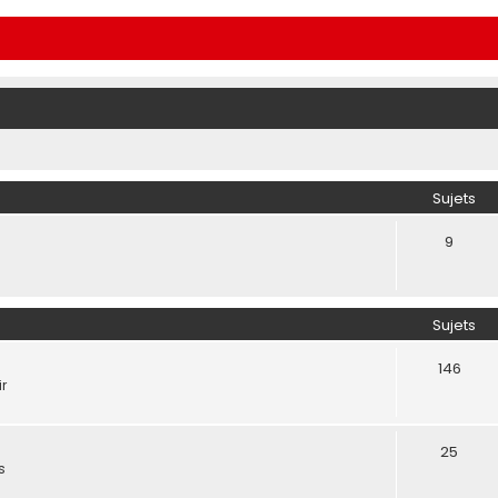
Sujets
9
Sujets
146
ir
25
s