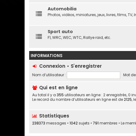
Automobilia
Photos, vidéos, miniatures, jeux, livres, films, TV, In
Sport auto
F1, WRC, WEC, WTC, Rallye raid, etc.
INFORMATIONS
Connexion
•
S’enregistrer
Nom d’utilisateur :
Mot de
Qui est en ligne
Au total il y a
355
utilisateurs en ligne : 2 enregistrés, 0 
Le record du nombre d’utilisateurs en ligne est de
2125
, 
Statistiques
238373
messages •
1042
sujets •
791
membres • Le membre