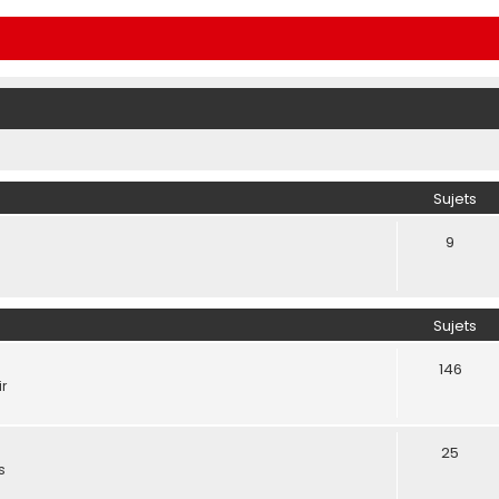
Sujets
9
Sujets
146
ir
25
s