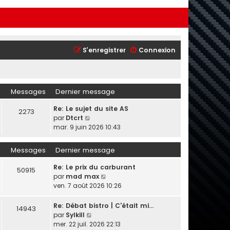
S’enregistrer
Connexion
Messages
Dernier message
Re: Le sujet du site AS
2273
V
par
Dtcrt
o
mar. 9 juin 2026 10:43
i
r
Messages
Dernier message
l
e
Re: Le prix du carburant
50915
d
V
par
mad max
e
o
ven. 7 août 2026 10:26
r
i
n
r
Re: Débat bistro | C'était mi…
14943
i
l
V
par
Sylkill
e
e
o
mer. 22 juil. 2026 22:13
r