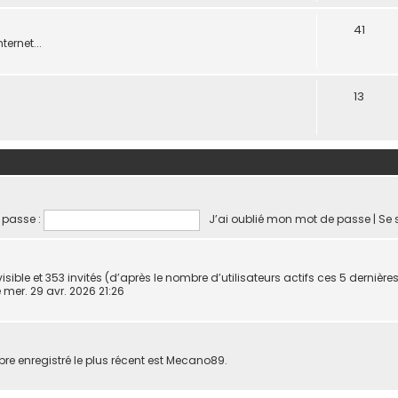
41
ternet...
13
 passe :
J’ai oublié mon mot de passe
|
Se 
invisible et 353 invités (d’après le nombre d’utilisateurs actifs ces 5 dernièr
le mer. 29 avr. 2026 21:26
 enregistré le plus récent est
Mecano89
.