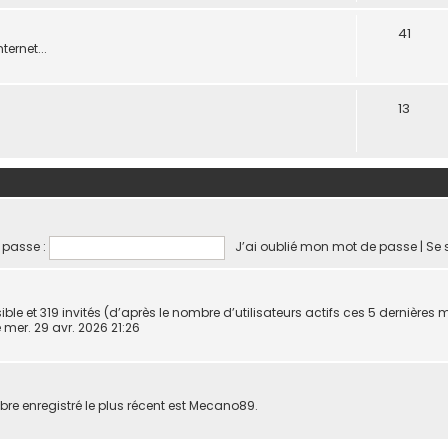
41
ternet...
13
 passe :
J’ai oublié mon mot de passe
|
Se 
visible et 319 invités (d’après le nombre d’utilisateurs actifs ces 5 dernières 
le mer. 29 avr. 2026 21:26
 enregistré le plus récent est
Mecano89
.