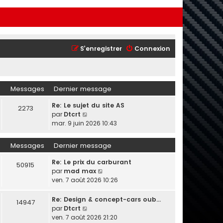
S’enregistrer
Connexion
Messages
Dernier message
Re: Le sujet du site AS
2273
V
par
Dtcrt
o
mar. 9 juin 2026 10:43
i
r
Messages
Dernier message
l
e
Re: Le prix du carburant
50915
d
V
par
mad max
e
o
ven. 7 août 2026 10:26
r
i
n
r
Re: Design & concept-cars oub…
14947
i
l
V
par
Dtcrt
e
e
o
ven. 7 août 2026 21:20
r