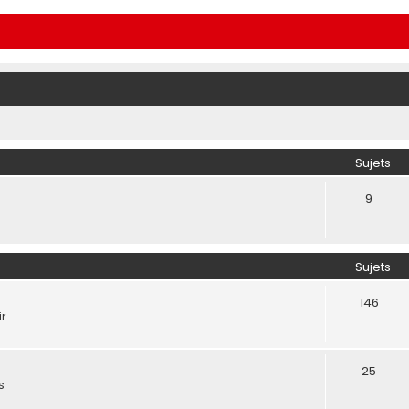
Sujets
9
Sujets
146
ir
25
s