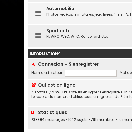
Automobilia
Photos, vidéos, miniatures, jeux, livres, films, TV, In
Sport auto
F1, WRC, WEC, WTC, Rallye raid, etc.
INFORMATIONS
Connexion
•
S’enregistrer
Nom d’utilisateur :
Mot de
Qui est en ligne
Au total il y a
320
utilisateurs en ligne : 1 enregistré, 0 in
Le record du nombre d’utilisateurs en ligne est de
2125
, 
Statistiques
238384
messages •
1042
sujets •
791
membres • Le membre