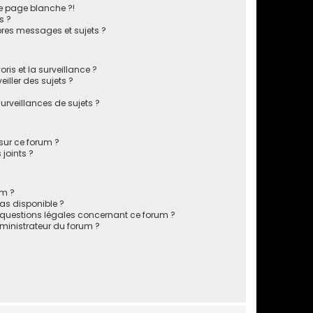
e page blanche ?!
s ?
res messages et sujets ?
oris et la surveillance ?
iller des sujets ?
rveillances de sujets ?
 sur ce forum ?
joints ?
um ?
pas disponible ?
s questions légales concernant ce forum ?
inistrateur du forum ?