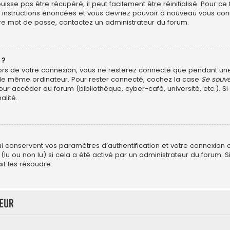
sse pas être récupéré, il peut facilement être réinitialisé. Pour ce
es instructions énoncées et vous devriez pouvoir à nouveau vous con
otre mot de passe, contactez un administrateur du forum.
 ?
ors de votre connexion, vous ne resterez connecté que pendant u
ant le même ordinateur. Pour rester connecté, cochez la case
Se souve
ur accéder au forum (bibliothèque, cyber-café, université, etc.). Si
alité.
?
conservent vos paramètres d’authentification et votre connexion au 
 (lu ou non lu) si cela a été activé par un administrateur du forum
t les résoudre.
teur