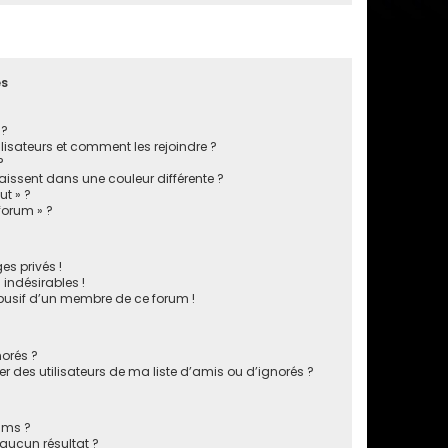
es
 ?
ilisateurs et comment les rejoindre ?
?
ssent dans une couleur différente ?
ut » ?
 forum » ?
s privés !
indésirables !
abusif d’un membre de ce forum !
norés ?
 des utilisateurs de ma liste d’amis ou d’ignorés ?
ums ?
aucun résultat ?