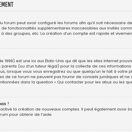
ement
du forum peut avoir configuré les forums afin qu’il soit nécessaire 
er de fonctionnalités supplémentaires inaccessibles aux invités com
 à des groupes, etc. La création d’un compte est rapide et vivement
e 1998) est une loi aux États-Unis qui dit que les sites Internet pou
 parents (ou d’un tuteur légal) pour la collecte de ces informations
us, lorsque vous vous enregistrez ou que quelqu’un le fait à votre p
res de ce forum ne peuvent pas fournir de conseils juridiques et ne
entionnées dans la question « Qui contacter pour les abus ou les qu
pas !
sactivé la création de nouveaux comptes. Il peut également avoir ban
orum pour obtenir de l’aide.