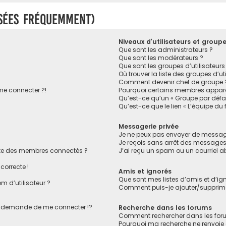
osées fréquemment)
Niveaux d’utilisateurs et group
Que sont les administrateurs ?
Que sont les modérateurs ?
Que sont les groupes d’utilisateurs
Où trouver la liste des groupes d’ut
Comment devenir chef de groupe 
 me connecter ?!
Pourquoi certains membres apparai
Qu’est-ce qu’un « Groupe par défa
Qu’est-ce que le lien « L’équipe du
Messagerie privée
Je ne peux pas envoyer de message
Je reçois sans arrêt des messages 
te des membres connectés ?
J’ai reçu un spam ou un courriel 
correcte !
Amis et ignorés
Que sont mes listes d’amis et d’ig
 d’utilisateur ?
Comment puis-je ajouter/supprimer
 demande de me connecter !?
Recherche dans les forums
Comment rechercher dans les for
Pourquoi ma recherche ne renvoie 