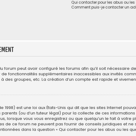
Qui contacter pour les abus ou le
Comment puis-je contacter un adm
ement
du forum peut avoir configuré les forums afin qu’il soit nécessaire 
er de fonctionnalités supplémentaires inaccessibles aux invités com
 à des groupes, etc. La création d’un compte est rapide et vivement
e 1998) est une loi aux États-Unis qui dit que les sites Internet pou
 parents (ou d’un tuteur légal) pour la collecte de ces informations
us, lorsque vous vous enregistrez ou que quelqu’un le fait à votre p
res de ce forum ne peuvent pas fournir de conseils juridiques et ne
entionnées dans la question « Qui contacter pour les abus ou les qu