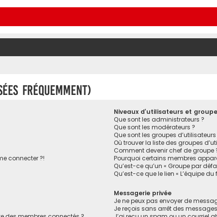
osées fréquemment)
Niveaux d’utilisateurs et group
Que sont les administrateurs ?
Que sont les modérateurs ?
Que sont les groupes d’utilisateurs
Où trouver la liste des groupes d’ut
Comment devenir chef de groupe 
 me connecter ?!
Pourquoi certains membres apparai
Qu’est-ce qu’un « Groupe par défa
Qu’est-ce que le lien « L’équipe du
Messagerie privée
Je ne peux pas envoyer de message
Je reçois sans arrêt des messages 
te des membres connectés ?
J’ai reçu un spam ou un courriel 