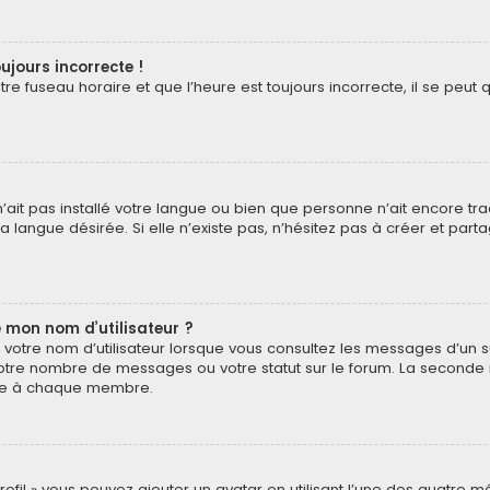
ujours incorrecte !
e fuseau horaire et que l’heure est toujours incorrecte, il se peut q
 n’ait pas installé votre langue ou bien que personne n’ait encore t
 langue désirée. Si elle n’existe pas, n’hésitez pas à créer et part
 mon nom d’utilisateur ?
votre nom d’utilisateur lorsque vous consultez les messages d’un suj
otre nombre de messages ou votre statut sur le forum. La seconde 
pre à chaque membre.
profil » vous pouvez ajouter un avatar en utilisant l’une des quatre m