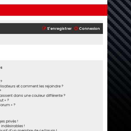
S’enregistrer
Connexion
es
 ?
ilisateurs et comment les rejoindre ?
?
ssent dans une couleur différente ?
ut » ?
 forum » ?
s privés !
indésirables !
abusif d’un membre de ce forum !