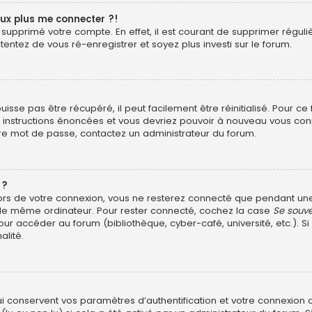
eux plus me connecter ?!
ou supprimé votre compte. En effet, il est courant de supprimer rég
 tentez de vous ré-enregistrer et soyez plus investi sur le forum.
sse pas être récupéré, il peut facilement être réinitialisé. Pour ce
es instructions énoncées et vous devriez pouvoir à nouveau vous con
otre mot de passe, contactez un administrateur du forum.
 ?
ors de votre connexion, vous ne resterez connecté que pendant u
ant le même ordinateur. Pour rester connecté, cochez la case
Se souve
ur accéder au forum (bibliothèque, cyber-café, université, etc.). Si
alité.
?
conservent vos paramètres d’authentification et votre connexion au 