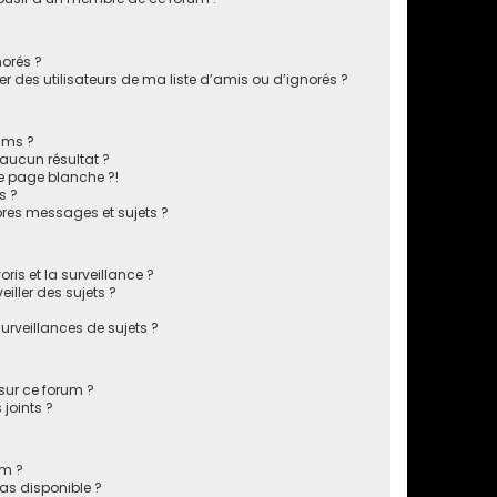
norés ?
 des utilisateurs de ma liste d’amis ou d’ignorés ?
ums ?
aucun résultat ?
e page blanche ?!
s ?
res messages et sujets ?
oris et la surveillance ?
iller des sujets ?
rveillances de sujets ?
 sur ce forum ?
joints ?
um ?
pas disponible ?