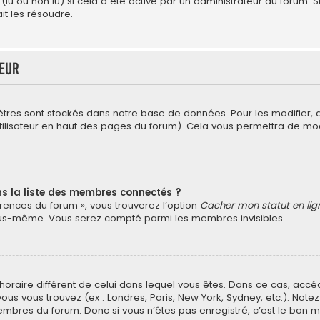
 (lu ou non lu) si cela a été activé par un administrateur du forum
t les résoudre.
teur
tres sont stockés dans notre base de données. Pour les modifier
’utilisateur en haut des pages du forum). Cela vous permettra de mo
la liste des membres connectés ?
érences du forum », vous trouverez l’option
Cacher mon statut en lig
vous-même. Vous serez compté parmi les membres invisibles.
au horaire différent de celui dans lequel vous êtes. Dans ce cas, ac
vous vous trouvez (ex : Londres, Paris, New York, Sydney, etc.). Not
mbres du forum. Donc si vous n’êtes pas enregistré, c’est le bon m