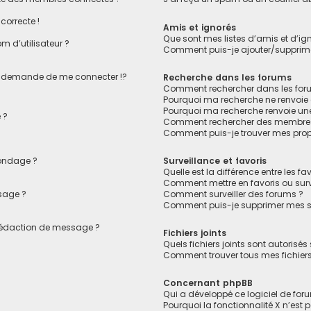
correcte !
Amis et ignorés
Que sont mes listes d’amis et d’ig
 d’utilisateur ?
Comment puis-je ajouter/supprimer
 demande de me connecter !?
Recherche dans les forums
Comment rechercher dans les for
Pourquoi ma recherche ne renvoie 
Pourquoi ma recherche renvoie un
 ?
Comment rechercher des membre
Comment puis-je trouver mes prop
sondage ?
Surveillance et favoris
Quelle est la différence entre les fav
Comment mettre en favoris ou surve
sage ?
Comment surveiller des forums ?
Comment puis-je supprimer mes su
 rédaction de message ?
Fichiers joints
Quels fichiers joints sont autorisés
Comment trouver tous mes fichiers 
Concernant phpBB
Qui a développé ce logiciel de for
Pourquoi la fonctionnalité X n’est 